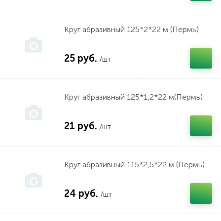
Stihl
набор инструмента г.Сарапул
Круг абразивный 125*2*22 м (Пермь)
25 руб.
/шт
Sturm
набор инструмента г.Чебоксары
WALER
насосы "Жардано"
Круг абразивный 125*1,2*22 м(Пермь)
Атлантик
Насосы, мотопомпы
21 руб.
/шт
АТТ
Прочие
Круг абразивный 115*2,5*22 м (Пермь)
Борт
Рулетки, уровни
24 руб.
/шт
Бош
Степлеры, скобы