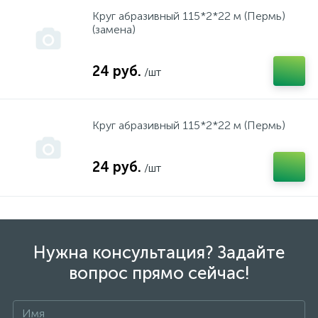
Круг абразивный 115*2*22 м (Пермь)
(замена)
Все запчасти ТД АЕЗ
Цепи
24 руб.
/шт
Газовые нагреватели
Ящики,касетницы,
Круг абразивный 115*2*22 м (Пермь)
ГЗТМ
24 руб.
/шт
Двигатели
ДЕЛСОТ
Нужна консультация? Задайте
вопрос прямо сейчас!
ДИОЛД