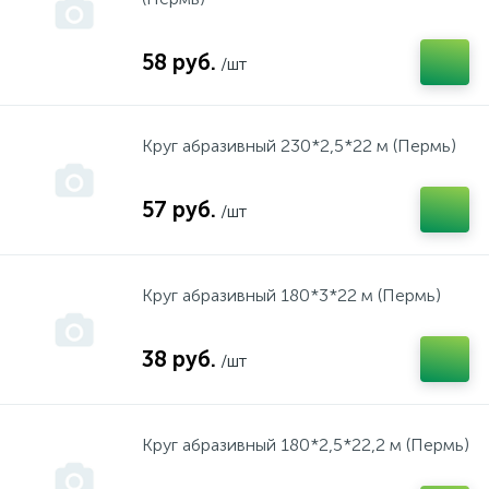
Isea, Thermex, Garanterm,Edisson, Redring, Etalon, Att
инструмент "Пермь"
58 руб.
/шт
Kaizer
инструмент "Прогресс"
Круг абразивный 230*2,5*22 м (Пермь)
Kres
инструмент "СКИЛ"
57 руб.
/шт
MASTERMAX
инструмент "Смоленск"
Круг абразивный 180*3*22 м (Пермь)
McCulloch
инструмент "СПАРКИ" Болгария
38 руб.
/шт
MTD
инструмент "Фелисатти"
Круг абразивный 180*2,5*22,2 м (Пермь)
OLEO-MAC
инструмент "Фиолент"