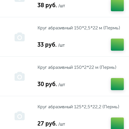
38 руб.
/шт
Packard Spence, King Stoun, Атмор
инструмент "Фройд"
Круг абразивный 150*2,5*22 м (Пермь)
PARTNER
инструмент "Хитачи"
33 руб.
/шт
PUBERT
инструмент "Штерн"
Круг абразивный 150*2*22 м (Пермь)
REBIR
инструмент "Штурм"
30 руб.
/шт
REMINGTON
Культиваторы
Круг абразивный 125*2,5*22,2 (Пермь)
Simpliciti
Масло
27 руб.
/шт
SPARKI
Мойки