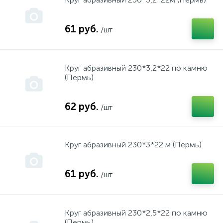
Запчасти к "ЭВАН"
FREUD
инструмент "Киров"
61 руб.
/шт
Запчасти к накопительным водонагревателям
GARANTERM
инструмент "Кресс"
Круг абразивный 230*3,2*22 по камню
(Пермь)
Расширительные баки
Hammer
инструмент "МАКИТА"
62 руб.
/шт
Твердотопливные котлы
HANDER
инструмент "Миллуоки"
Круг абразивный 230*3*22 м (Пермь)
Hitachi
инструмент "Москва"
61 руб.
/шт
Husqvarna
инструмент "Олео-маг"
HYUNDAI
инструмент "Пакард Спенс"
Круг абразивный 230*2,5*22 по камню
(Пермь)