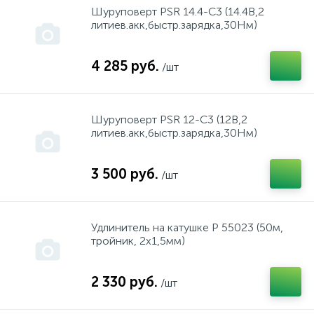
Шуруповерт PSR 14.4-C3 (14.4В,2
литиев.акк,быстр.зарядка,30Нм)
Насадки, биты, ключи "HOX"
Запчасти к "ЭВАН"
FREUD
4 285 руб.
/шт
Пилки для лобзиков, для пил
Запчасти к накопительным водонагревателям
GARANTERM
Расходники Интерскол, Фелисатти
Расширительные баки
Hammer
Шуруповерт PSR 12-C3 (12В,2
литиев.акк,быстр.зарядка,30Нм)
Твердотопливные котлы
HANDER
3 500 руб.
/шт
Hitachi
Удлинитель на катушке Р 55023 (50м,
тройник, 2х1,5мм)
Husqvarna
2 330 руб.
/шт
HYUNDAI