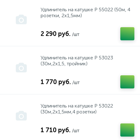
Удлинитель на катушке Р 55022 (50м, 4
Isea, Thermex, Garanterm,Edisson, Redring, Etalon, Att
розетки, 2х1,5мм)
2 290 руб.
Kaizer
/шт
Kres
Удлинитель на катушке Р 53023
(30м,2х1,5, тройник)
MASTERMAX
1 770 руб.
/шт
McCulloch
Удлинитель на катушке Р 53022
(30м,2х1,5мм,4 розетки)
MTD
1 710 руб.
/шт
OLEO-MAC