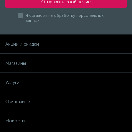
Отправить сообщение
Я согласен на обработку персональных
Все запчасти ТД АЕЗ
данных
Газовые нагреватели
Акции и скидки
ГЗТМ
Магазины
Двигатели
Услуги
ДЕЛСОТ
О магазине
ДИОЛД
Новости