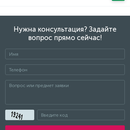
Stihl
Нужна консультация? Задайте
Sturm
вопрос прямо сейчас!
WALER
Атлантик
АТТ
Борт
Бош