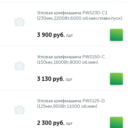
Угловая шлифмашина PWS230-C1
Packard Spence, King Stoun, Атмор
(230мм,2200Вт,6000 об.мин,плавн.пуск)
PARTNER
3 900 руб.
/шт
PUBERT
Угловая шлифмашина PWS150-C
(150мм,1600Вт,8000 об.мин)
REBIR
3 130 руб.
/шт
REMINGTON
Угловая шлифмашина PWS125-D
(125мм,950Вт,11000 об.мин)
Simpliciti
2 300 руб.
/шт
SPARKI