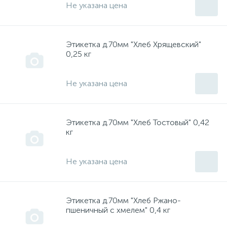
Не указана цена
Isea, Thermex, Garanterm,Edisson, Redring, Etalon, Att
инструмент "Пермь"
Этикетка д.70мм "Хлеб Хрящевский"
0,25 кг
Kaizer
инструмент "Прогресс"
Не указана цена
Kres
инструмент "СКИЛ"
MASTERMAX
инструмент "Смоленск"
Этикетка д.70мм "Хлеб Тостовый" 0,42
кг
McCulloch
инструмент "СПАРКИ" Болгария
Не указана цена
MTD
инструмент "Фелисатти"
Этикетка д.70мм "Хлеб Ржано-
пшеничный с хмелем" 0,4 кг
OLEO-MAC
инструмент "Фиолент"