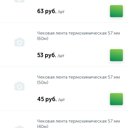
63 руб.
/шт
Stihl
набор инструмента г.Сарапул
Чековая лента термохимическая 57 мм
Sturm
набор инструмента г.Чебоксары
(60м)
WALER
насосы "Жардано"
53 руб.
/шт
Атлантик
Насосы, мотопомпы
Чековая лента термохимическая 57 мм
(50м)
АТТ
Прочие
45 руб.
/шт
Борт
Рулетки, уровни
Чековая лента термохимическая 57 мм
(40м)
Бош
Степлеры, скобы