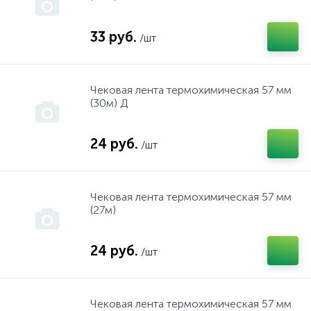
33 руб.
/шт
Все запчасти ТД АЕЗ
Цепи
Газовые нагреватели
Ящики,касетницы,
Чековая лента термохимическая 57 мм
(30м) Д
ГЗТМ
24 руб.
/шт
Двигатели
Чековая лента термохимическая 57 мм
(27м)
ДЕЛСОТ
24 руб.
/шт
ДИОЛД
Чековая лента термохимическая 57 мм