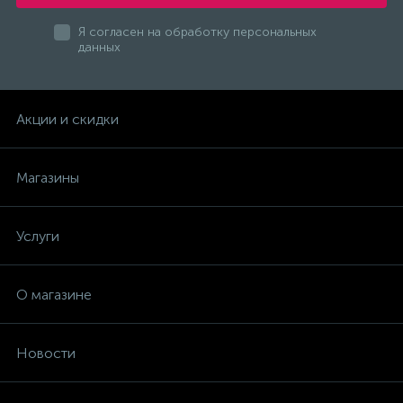
Насосы
Я согласен на обработку персональных
данных
Оборудование, приборы и инструменты
Акции и скидки
ПНППК "РИТМ"
Магазины
Подменный инструмент
Услуги
Подшипники
О магазине
Подшипники
Новости
ПРОГРЕСС