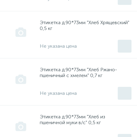
Насадки, биты, ключи "HOX"
Запчасти к "ЭВАН"
FREUD
инструмент "Киров"
Этикетка д.90*73мм "Хлеб Хрящевский"
0,5 кг
Пилки для лобзиков, для пил
Запчасти к накопительным водонагревателям
GARANTERM
инструмент "Кресс"
Не указана цена
Расходники Интерскол, Фелисатти
Расширительные баки
Hammer
инструмент "МАКИТА"
Этикетка д.90*73мм "Хлеб Ржано-
Твердотопливные котлы
HANDER
инструмент "Миллуоки"
пшеничный с хмелем" 0,7 кг
Hitachi
инструмент "Москва"
Не указана цена
Husqvarna
инструмент "Олео-маг"
Этикетка д.90*73мм "Хлеб из
пшеничной муки в/с" 0,5 кг
HYUNDAI
инструмент "Пакард Спенс"