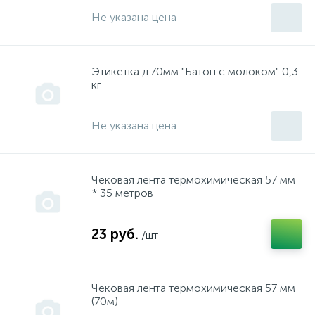
Не указана цена
Packard Spence, King Stoun, Атмор
инструмент "Фройд"
Этикетка д.70мм "Батон с молоком" 0,3
PARTNER
инструмент "Хитачи"
кг
Не указана цена
PUBERT
инструмент "Штерн"
REBIR
инструмент "Штурм"
Чековая лента термохимическая 57 мм
* 35 метров
REMINGTON
Культиваторы
23 руб.
/шт
Simpliciti
Масло
Чековая лента термохимическая 57 мм
(70м)
SPARKI
Мойки