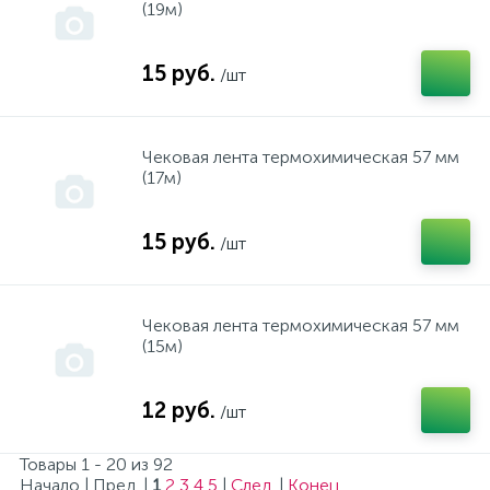
Диффузион
(19м)
15 руб.
/шт
Запчасти - Мелочевка
Запчасти "Такт"
Чековая лента термохимическая 57 мм
(17м)
Зубр
15 руб.
/шт
ИМЗ
Чековая лента термохимическая 57 мм
(15м)
Инкар
12 руб.
/шт
Интерскол
Товары 1 - 20 из 92
Начало | Пред. |
1
2
3
4
5
|
След.
|
Конец