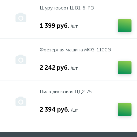
Шуруповерт ШВ1-6-РЭ
Stihl
1 399 руб.
/шт
Sturm
Фрезерная машина МФЗ-1100Э
WALER
2 242 руб.
/шт
Атлантик
Пила дисковая ПД2-75
АТТ
2 394 руб.
/шт
Борт
Бош