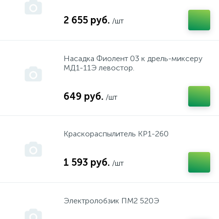
Насадки, биты, ключи "HOX"
Запчасти к "ЭВАН"
FREUD
2 655 руб.
/шт
Пилки для лобзиков, для пил
Запчасти к накопительным водонагревателям
GARANTERM
Насадка Фиолент 03 к дрель-миксеру
МД1-11Э левостор.
Расходники Интерскол, Фелисатти
Расширительные баки
Hammer
649 руб.
/шт
Твердотопливные котлы
HANDER
Краскораспылитель КР1-260
Hitachi
1 593 руб.
/шт
Husqvarna
Электролобзик ПМ2 520Э
HYUNDAI