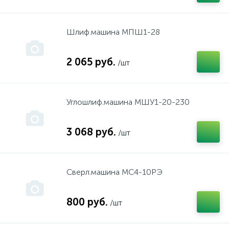
Packard Spence, King Stoun, Атмор
Шлиф.машина МПШ1-28
PARTNER
2 065 руб.
/шт
PUBERT
Углошлиф.машина МШУ1-20-230
REBIR
3 068 руб.
/шт
REMINGTON
Сверл.машина МС4-10РЭ
Simpliciti
800 руб.
/шт
SPARKI