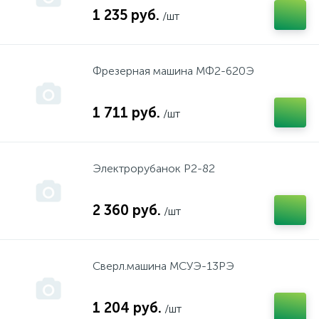
1 235 руб.
/шт
Isea, Thermex, Garanterm,Edisson, Redring, Etalon, Att
Фрезерная машина МФ2-620Э
Kaizer
1 711 руб.
/шт
Kres
Электрорубанок Р2-82
MASTERMAX
2 360 руб.
/шт
McCulloch
MTD
Сверл.машина МСУЭ-13РЭ
1 204 руб.
OLEO-MAC
/шт