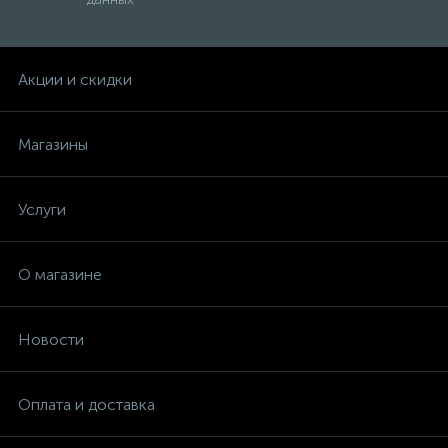
Диффузион
Запчасти - Мелочевка
Акции и скидки
Запчасти "Такт"
Магазины
Зубр
Услуги
ИМЗ
О магазине
Инкар
Новости
Интерскол
Оплата и доставка