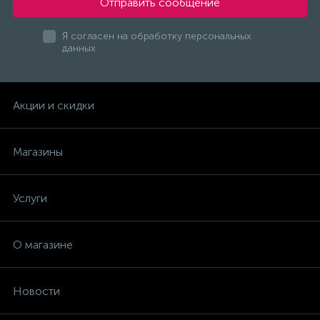
Отправить сообщение
инструмент "Пермь"
Я согласен на обработку персональных
данных
инструмент "Прогресс"
Акции и скидки
инструмент "СКИЛ"
Магазины
инструмент "Смоленск"
Услуги
инструмент "СПАРКИ" Болгария
О магазине
инструмент "Фелисатти"
Новости
инструмент "Фиолент"