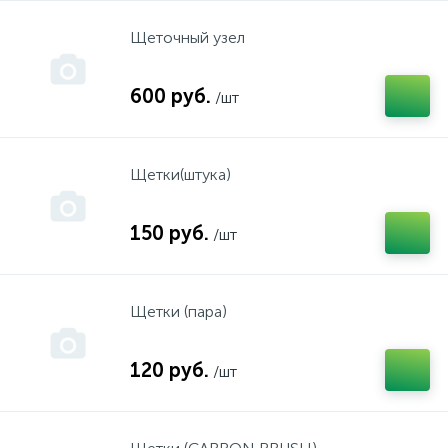
Щеточный узел
набор инструмента г.Сарапул
600 руб.
/шт
набор инструмента г.Чебоксары
Щетки(штука)
насосы "Жардано"
150 руб.
/шт
Насосы, мотопомпы
Щетки (пара)
Прочие
120 руб.
/шт
Рулетки, уровни
Степлеры, скобы