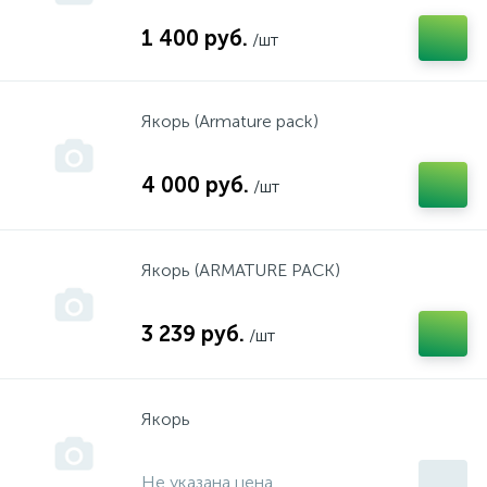
1 400 руб.
/шт
инструмент "Пермь"
инструмент "Прогресс"
Якорь (Armature pack)
4 000 руб.
/шт
инструмент "СКИЛ"
инструмент "Смоленск"
Якорь (ARMATURE PACK)
инструмент "СПАРКИ" Болгария
3 239 руб.
/шт
инструмент "Фелисатти"
Якорь
инструмент "Фиолент"
Не указана цена