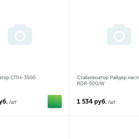
атор СПН-3500
Стабилизатор Райдер нас
RDR-500/W
уб.
1 534 руб.
/шт
/шт