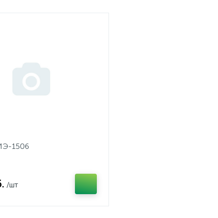
ИЭ-1506
.
/шт