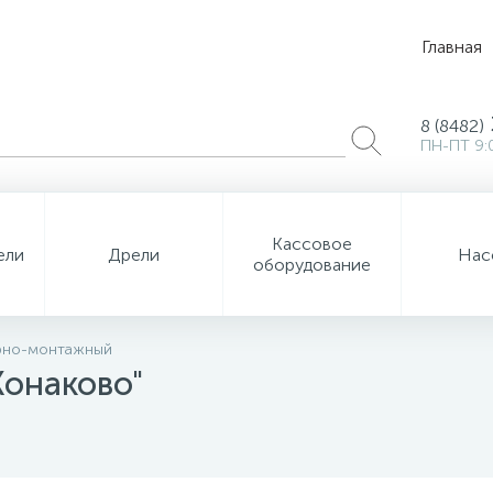
Главная
8 (8482)
ПН-ПТ 9:
Кассовое
ели
Дрели
Нас
оборудование
арно-монтажный
Конаково"