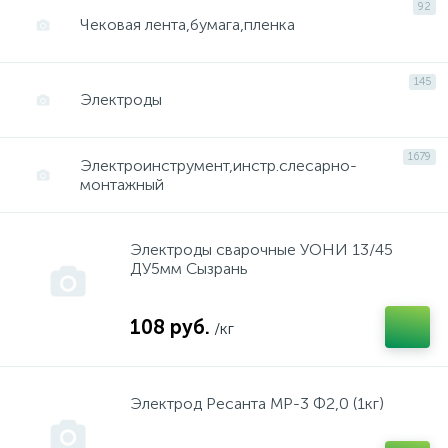
92
Чековая лента,бумага,пленка
Packard Spence, King Stoun, Атмор
инструмент "Фройд"
145
Электроды
PARTNER
инструмент "Хитачи"
1679
Электроинструмент,инстр.слесарно-
PUBERT
инструмент "Штерн"
монтажный
REBIR
инструмент "Штурм"
Электроды сварочные УОНИ 13/45
ДУ5мм Сызрань
REMINGTON
Культиваторы
108 руб.
/кг
Simpliciti
Масло
Электрод Ресанта МР-3 Ф2,0 (1кг)
SPARKI
Мойки