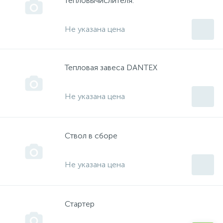
тепловычислителя.
Иола
Не указана цена
Кнопки
Тепловая завеса DANTEX
КОНАКОВО
Не указана цена
ЛЕПСЕ
Ствол в сборе
МАКИТА
Не указана цена
Мойки
Мойки Внештехконтракт
Стартер