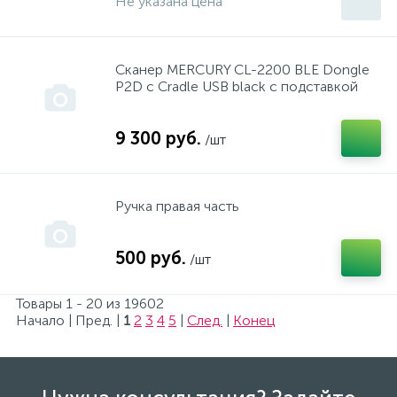
Не указана цена
Различные инструменты
Сканер MERCURY CL-2200 BLE Dongle
Расходные материалы
P2D c Cradle USB black с подставкой
9 300 руб.
Ресурс
/шт
Самарский термаль
Ручка правая часть
Скил
500 руб.
/шт
Товары 1 - 20 из 19602
Стабилизаторы
Начало | Пред. |
1
2
3
4
5
|
След.
|
Конец
Стоимость работ