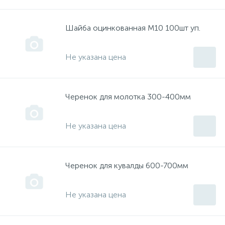
Шайба оцинкованная М10 100шт уп.
Все запчасти ТД АЕЗ
Цепи
Не указана цена
Газовые нагреватели
Ящики,касетницы,
Черенок для молотка 300-400мм
ГЗТМ
Не указана цена
Двигатели
ДЕЛСОТ
Черенок для кувалды 600-700мм
Не указана цена
ДИОЛД