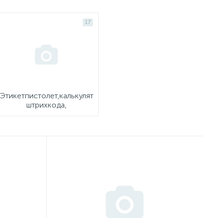
17
Этикетпистолет,калькуляторы,ламинаторы,принтеры
штрихкода,