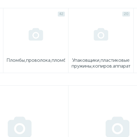
42
20
Пломбы,проволока,пломбиры,шпагат
Упаковщики,пластиковые
пружины,копиров.аппараты,