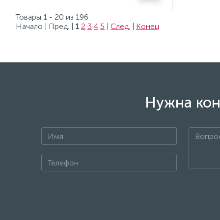
Товары 1 - 20 из 196
Начало | Пред. |
1
2
3
4
5
|
След.
|
Конец
Нужна кон