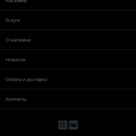
Магазины
инструмент "Пермь"
Услуги
инструмент "Прогресс"
О магазине
инструмент "СКИЛ"
Новости
инструмент "Смоленск"
Оплата и доставка
инструмент "СПАРКИ" Болгария
Контакты
инструмент "Фелисатти"
инструмент "Фиолент"