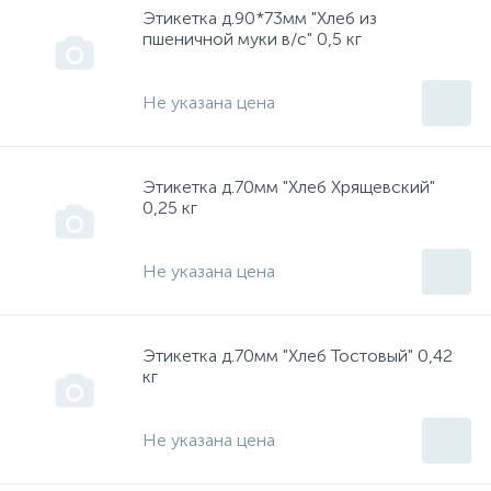
Этикетка д.90*73мм "Хлеб из
пшеничной муки в/с" 0,5 кг
Насадки, биты, ключи "HOX"
Запчасти к "ЭВАН"
FREUD
инструмент "Киров"
Не указана цена
Пилки для лобзиков, для пил
Запчасти к накопительным водонагревателям
GARANTERM
инструмент "Кресс"
Расходники Интерскол, Фелисатти
Расширительные баки
Hammer
инструмент "МАКИТА"
Этикетка д.70мм "Хлеб Хрящевский"
0,25 кг
Твердотопливные котлы
HANDER
инструмент "Миллуоки"
Не указана цена
Hitachi
инструмент "Москва"
Этикетка д.70мм "Хлеб Тостовый" 0,42
кг
Husqvarna
инструмент "Олео-маг"
Не указана цена
HYUNDAI
инструмент "Пакард Спенс"