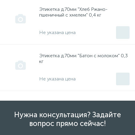
Этикетка д.70мм "Хлеб Ржано-
Isea, Thermex, Garanterm,Edisson, Redring, Etalon, Att
инструмент "Пермь"
пшеничный с хмелем" 0,4 кг
Не указана цена
Kaizer
инструмент "Прогресс"
Kres
инструмент "СКИЛ"
Этикетка д.70мм "Батон с молоком" 0,3
кг
MASTERMAX
инструмент "Смоленск"
Не указана цена
McCulloch
инструмент "СПАРКИ" Болгария
MTD
инструмент "Фелисатти"
Нужна консультация? Задайте
вопрос прямо сейчас!
OLEO-MAC
инструмент "Фиолент"