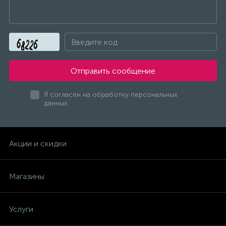
инструмент "Пермь"
инструмент "Прогресс"
Отправить сообщение
инструмент "СКИЛ"
Я согласен на обработку персональных
данных
инструмент "Смоленск"
Акции и скидки
инструмент "СПАРКИ" Болгария
Магазины
инструмент "Фелисатти"
Услуги
инструмент "Фиолент"