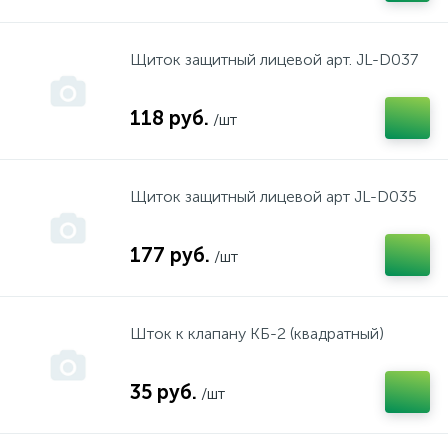
Stihl
набор инструмента г.Сарапул
Щиток защитный лицевой арт. JL-D037
118 руб.
/шт
Sturm
набор инструмента г.Чебоксары
WALER
насосы "Жардано"
Щиток защитный лицевой арт JL-D035
Атлантик
Насосы, мотопомпы
177 руб.
/шт
АТТ
Прочие
Шток к клапану КБ-2 (квадратный)
Борт
Рулетки, уровни
35 руб.
/шт
Бош
Степлеры, скобы