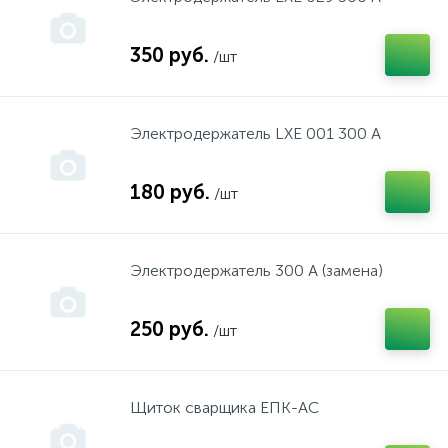
Isea, Thermex, Garanterm,Edisson, Redring, Etalon, Att
инструмент "Пермь"
350 руб.
/шт
Kaizer
инструмент "Прогресс"
Электродержатель LXE 001 300 А
Kres
инструмент "СКИЛ"
180 руб.
/шт
MASTERMAX
инструмент "Смоленск"
Электродержатель 300 А (замена)
McCulloch
инструмент "СПАРКИ" Болгария
250 руб.
/шт
MTD
инструмент "Фелисатти"
Щиток сварщика ЕПК-АС
OLEO-MAC
инструмент "Фиолент"