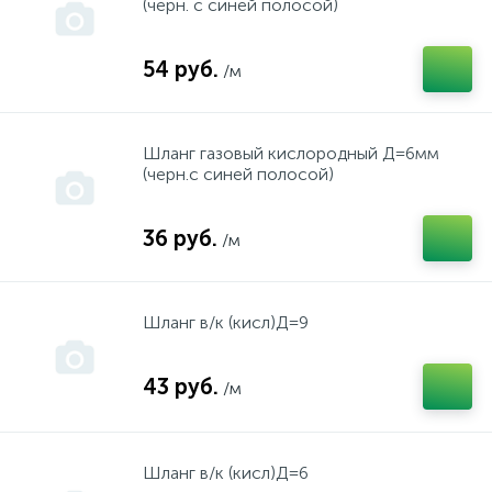
(черн. с синей полосой)
Диффузион
54 руб.
/м
Запчасти - Мелочевка
Запчасти "Такт"
Шланг газовый кислородный Д=6мм
(черн.с синей полосой)
Зубр
36 руб.
/м
ИМЗ
Шланг в/к (кисл)Д=9
Инкар
43 руб.
/м
Интерскол
Шланг в/к (кисл)Д=6