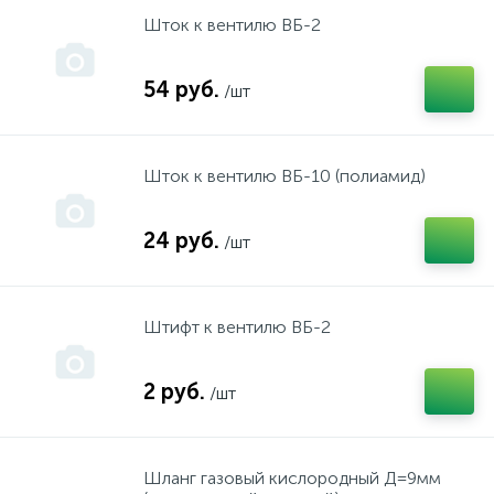
Шток к вентилю ВБ-2
Все запчасти ТД АЕЗ
Цепи
54 руб.
/шт
Газовые нагреватели
Ящики,касетницы,
Шток к вентилю ВБ-10 (полиамид)
ГЗТМ
24 руб.
/шт
Двигатели
Штифт к вентилю ВБ-2
ДЕЛСОТ
2 руб.
/шт
ДИОЛД
Шланг газовый кислородный Д=9мм