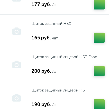
177 руб.
/шт
Packard Spence, King Stoun, Атмор
инструмент "Фройд"
Щиток защитный НБХ
PARTNER
инструмент "Хитачи"
165 руб.
/шт
PUBERT
инструмент "Штерн"
Щиток защитный лицевой НБТ-Евро
REBIR
инструмент "Штурм"
200 руб.
/шт
REMINGTON
Культиваторы
Щиток защитный лицевой НБТ
Simpliciti
Масло
190 руб.
/шт
SPARKI
Мойки