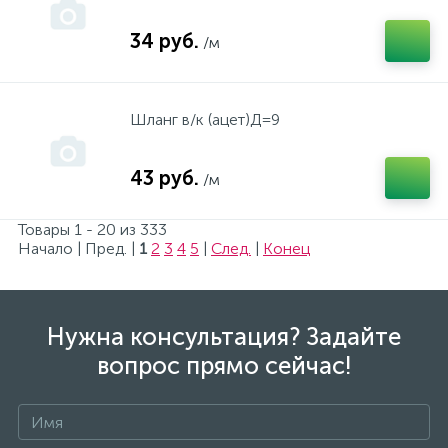
Иола
34 руб.
/м
Кнопки
Шланг в/к (ацет)Д=9
КОНАКОВО
43 руб.
/м
ЛЕПСЕ
Товары 1 - 20 из 333
Начало | Пред. |
1
2
3
4
5
|
След.
|
Конец
МАКИТА
Нужна консультация? Задайте
Мойки
вопрос прямо сейчас!
Мойки Внештехконтракт